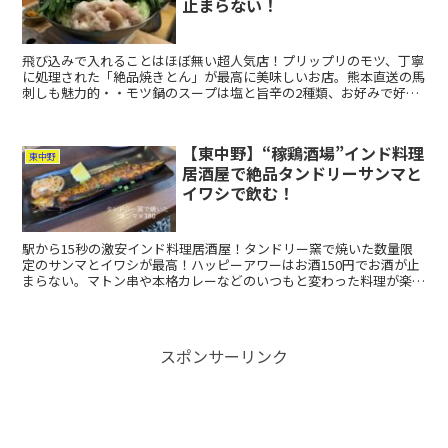
止まらない！
飛び込みで入れることはほぼ無い超人気店！プリップリのモツ、丁寧
に処理された「絶品焼きとん」が最高に美味しいお店。熊本直送の馬
刺しも魅力的・・モツ鍋のスープは塩と旨辛の2種類、お好みで好き
な具材を追加で入れ放題！モツの脂とクタクタになった野菜がたまら
ない。途中で味変スープもアリ！
【東中野】“稼鶏酒場”インド料理
東中野
居酒屋で絶品タンドリーサンマと
イワシで飲む！
駅から15秒の激安インド料理居酒屋！タンドリー窯で焼いた数量限
定のサンマとイワシが最高！ハッピーアワーはお酒150円でお酒が止
まらない。マトン串や本格カレーなどのいつもと変わった料理が楽し
めるお店。
スポンサーリンク