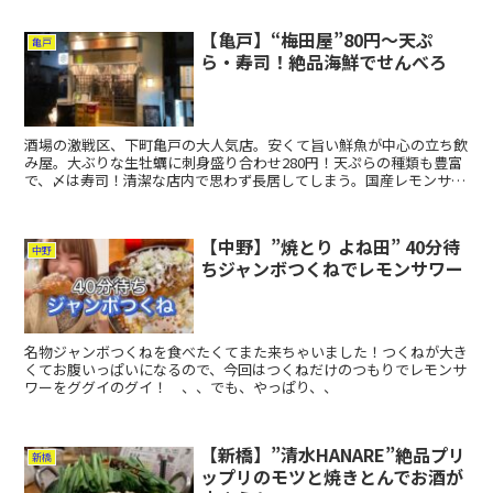
【亀戸】“梅田屋”80円〜天ぷ
亀戸
ら・寿司！絶品海鮮でせんべろ
酒場の激戦区、下町亀戸の大人気店。安くて旨い鮮魚が中心の立ち飲
み屋。大ぶりな生牡蠣に刺身盛り合わせ280円！天ぷらの種類も豊富
で、〆は寿司！清潔な店内で思わず長居してしまう。国産レモンサワ
ー290円は、継ぎ足しチューハイで永遠飲める・・・
【中野】”焼とり よね田” 40分待
中野
ちジャンボつくねでレモンサワー
名物ジャンボつくねを食べたくてまた来ちゃいました！つくねが大き
くてお腹いっぱいになるので、今回はつくねだけのつもりでレモンサ
ワーをググイのグイ！ 、、でも、やっぱり、、
【新橋】”清水HANARE”絶品プリ
新橋
ップリのモツと焼きとんでお酒が