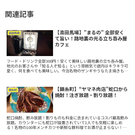
関連記事
【高田馬場】”まるの” 全部安く
高田馬場
て旨い！路地裏の光る立ち呑み屋
カフェ
フード・ドリンク全部300円！安くて美味しい路地裏の立ち呑み屋。
地元のお客さんや「知る人ぞ知る」という雰囲気で店内はキラキラ可
愛く、何を食べても美味しい。今治名物のザンギやうなたま焼きも
300円でレモンサワーをながしこむ。若者は少なめでとても過ごしや
すい。
【錦糸町】“ヤマネ肉店”蛇口から
錦糸町
焼酎！注ぎ放題・割り放題！
蛇口焼酎、飲み放題！割りものも料金に含まれているコスパ最高飲み
放題。カウンターにも蛇口が設置されていて1人でも気軽に楽しめ
る！名物の100年メンチカツや新鮮な豚料理でお酒が止まらない！好
きな濃さと味で割ってグイグイ飲むだけ〜