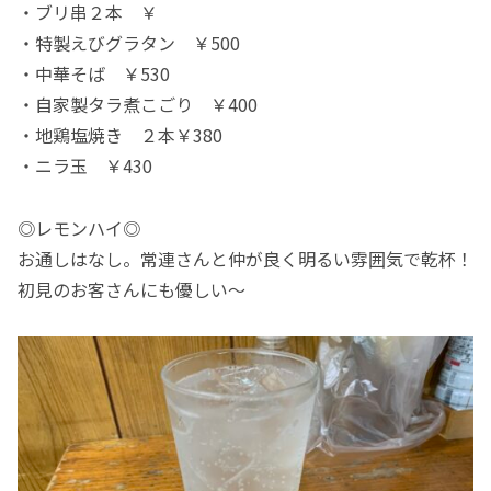
・ブリ串２本 ￥
・特製えびグラタン ￥500
・中華そば ￥530
・自家製タラ煮こごり ￥400
・地鶏塩焼き ２本￥380
・ニラ玉 ￥430
◎レモンハイ◎
お通しはなし。常連さんと仲が良く明るい雰囲気で乾杯！
初見のお客さんにも優しい〜