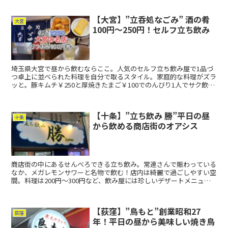
【大宮】”立呑処なごみ” 酒の肴
大宮
100円〜250円！セルフ立ち飲み
埼玉県大宮で昼から飲むならここ。人気のセルフ立ち飲み屋で1品づ
つ卓上に並べられた料理を自分で取るスタイル。家庭的な料理がズラ
ッと。豚キムチ￥250と厚焼きたまご￥100でのんびり1人でサク飲み
が最高の自分時間。
【十条】”立ち飲み 勝”平日の昼
十条
から飲める商店街のオアシス
商店街の中にあるせんべろできる立ち飲み。常連さんで賑わっている
なか、メガレモンサワーと名物で飲む！店内は綺麗で過ごしやすい空
間。料理は200円〜300円など、飲み屋には珍しいデザートメニュー
が充実していて全部食べたくなるお店。
【荻窪】”鳥もと”創業昭和27
荻窪
年！平日の昼から美味しい焼き鳥