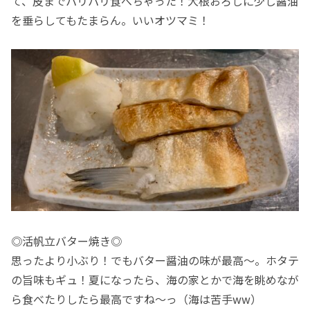
て、皮までパリパリ食べちゃった！大根おろしに少し醤油
を垂らしてもたまらん。いいオツマミ！
◎活帆立バター焼き◎
思ったより小ぶり！でもバター醤油の味が最高〜。ホタテ
の旨味もギュ！夏になったら、海の家とかで海を眺めなが
ら食べたりしたら最高ですね〜っ（海は苦手ww）