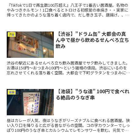
『TikTokで1日で再生数100万超え』八王子で1番古い居酒屋。名物の
やみつきホルモン！1口食べるとトロける初感覚の串焼き・・実家に
帰ってきたかのような落ち着く店内で、だし巻き玉子、唐揚げ、、ホ
ッとする家庭料理たちでレモンサワーを飲む。
【渋谷】”ドラム缶” 大都会の真
渋谷
ん中で昼から飲めるせんべろ立ち
飲み
渋谷の駅近にあるせんべろ立ち飲み居酒屋でサク飲みしてきました。
お酒は150円〜おつまみ100円〜という破格の値段。渋谷にいるのを
忘れさせてくれる落ち着く空間。大都会で下町グラタンをつまみにレ
モンサワーやお店オススメのポン酢サワーでグビっと。
【池袋】”うな達” 100円で食べれ
池袋
る絶品のうなぎ串
昼はカレーが人気、夜はうなぎがリーズナブルに食べれる居酒屋。狭
い入り口を降りると広がる昔ながらの空間。コの字カウンターでしっ
ぽり100円のうなぎ串とカルシウムでレモンサワーを飲む。元気で明
るいママさんにまた会いに来ようと思えるお店。