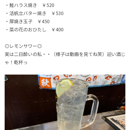
・鮭ハラス焼き ￥520
・活帆立バター焼き ￥530
・厚焼き玉子 ￥450
・菜の花のおひたし ￥400
◎レモンサワー◎
実は二日酔いの私・・（様子は動画を見てね笑）迎い酒じ
ゃ！乾杯っ