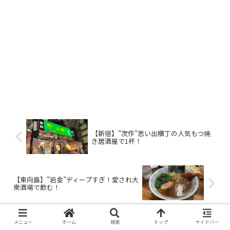
【新宿】”次作”思い出横丁の人気もつ焼
き居酒屋で1杯！
【東向島】”岩金”ディープすぎ！愛され大
衆酒場で飲む！
メニュー
ホーム
検索
トップ
サイドバー
ホーム
東京
上野