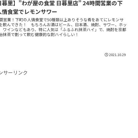
日暮里】”わが屋の食堂 日暮里店” 24時間営業の下
人情食堂でレモンサワー
時間営業！下町の人情食堂で50種類以上ありそうな肴をあてにレモンサ
を飲んできた！ もちろんお酒はビール、日本酒、焼酎、サワー、ホッ
、ワインなどもあり、特に人気は「ふるふれ抹茶ハイ」で、焼酎を京都
治抹茶で割って飲む健康的な酎ハイらしい！
2021.10.29
ンサーリンク