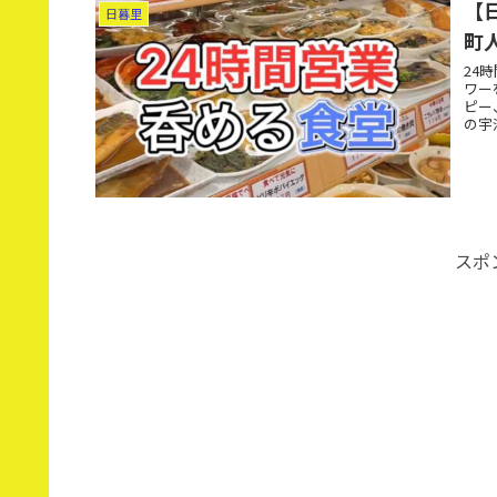
【
日暮里
町
24
ワー
ピー
の宇
スポ