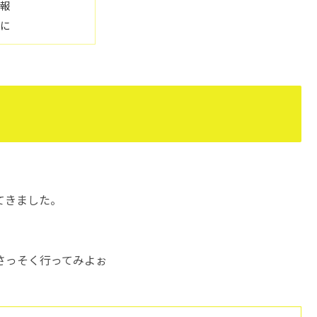
情報
りに
てきました。
さっそく行ってみよぉ