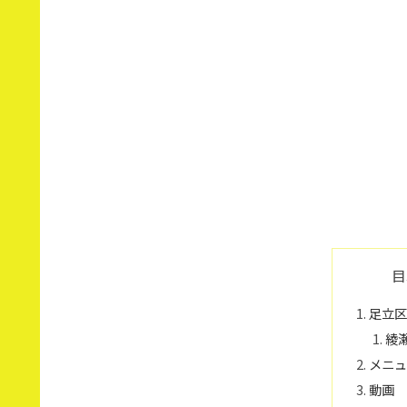
目
足立
綾
メニ
動画