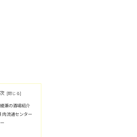
次
区綾瀬の酒場紹介
瀬 肉流通センター
ュー